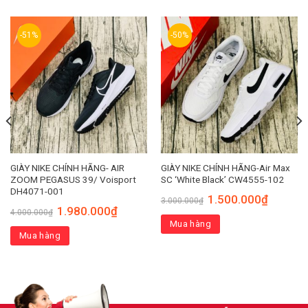
-51%
-50%
GIÀY NIKE CHÍNH HÃNG- AIR
GIÀY NIKE CHÍNH HÃNG-Air Max
ZOOM PEGASUS 39/ Voisport
SC ‘White Black’ CW4555-102
DH4071-001
1.500.000
₫
3.000.000
₫
1.980.000
₫
4.000.000
₫
Mua hàng
Mua hàng