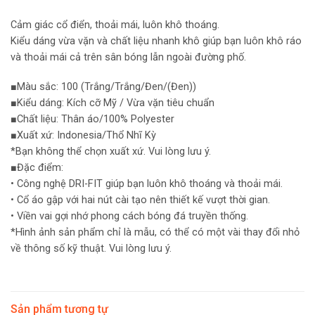
Cảm giác cổ điển, thoải mái, luôn khô thoáng.
Kiểu dáng vừa vặn và chất liệu nhanh khô giúp bạn luôn khô ráo
và thoải mái cả trên sân bóng lẫn ngoài đường phố.
■Màu sắc: 100 (Trắng/Trắng/Đen/(Đen))
■Kiểu dáng: Kích cỡ Mỹ / Vừa vặn tiêu chuẩn
■Chất liệu: Thân áo/100% Polyester
■Xuất xứ: Indonesia/Thổ Nhĩ Kỳ
*Bạn không thể chọn xuất xứ. Vui lòng lưu ý.
■Đặc điểm:
• Công nghệ DRI-FIT giúp bạn luôn khô thoáng và thoải mái.
• Cổ áo gập với hai nút cài tạo nên thiết kế vượt thời gian.
• Viền vai gợi nhớ phong cách bóng đá truyền thống.
*Hình ảnh sản phẩm chỉ là mẫu, có thể có một vài thay đổi nhỏ
về thông số kỹ thuật. Vui lòng lưu ý.
Sản phẩm tương tự