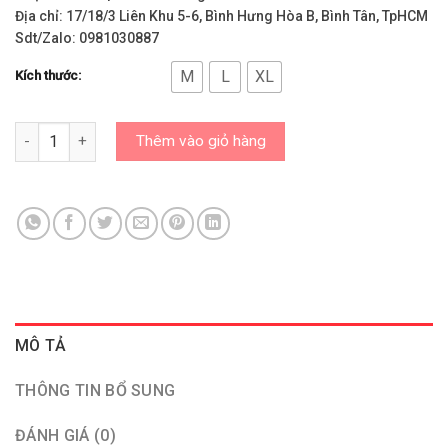
Địa chỉ: 17/18/3 Liên Khu 5-6, Bình Hưng Hòa B, Bình Tân, TpHCM
Sdt/Zalo: 0981030887
M
L
XL
Kích thước:
Áo Nike Chính Hãng – Áo Park 20 Polo/BV6879-100 số lượng
Thêm vào giỏ hàng
MÔ TẢ
THÔNG TIN BỔ SUNG
ĐÁNH GIÁ (0)