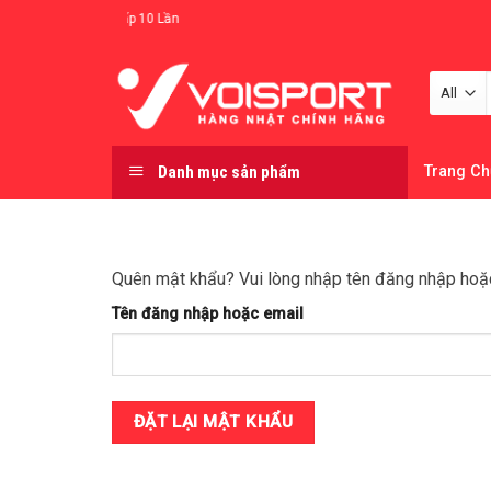
Skip
 Đền Tiền Gấp 10 Lần
to
content
Danh mục sản phẩm
Trang Ch
Quên mật khẩu? Vui lòng nhập tên đăng nhập hoặc 
Tên đăng nhập hoặc email
ĐẶT LẠI MẬT KHẨU