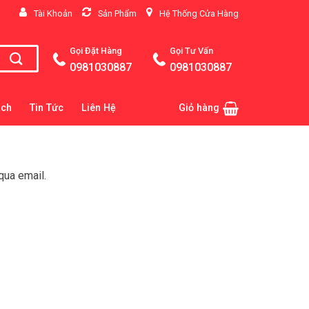
Tài Khoản
Sản Phẩm
Hệ Thống Cửa Hàng
Gọi Đặt Hàng
Gọi Tư Vấn
0981030887
0981030887
ách
Tin Tức
Liên Hệ
Giỏ hàng
qua email.