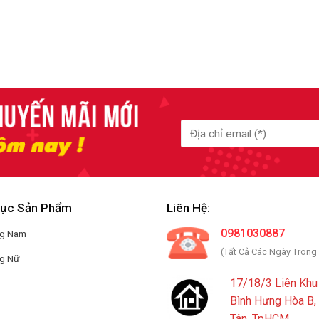
ục Sản Phẩm
Liên Hệ:
0981030887
ng Nam
(Tất Cả Các Ngày Trong
ng Nữ
17/18/3 Liên Khu 
Bình Hưng Hòa B,
Tân, TpHCM