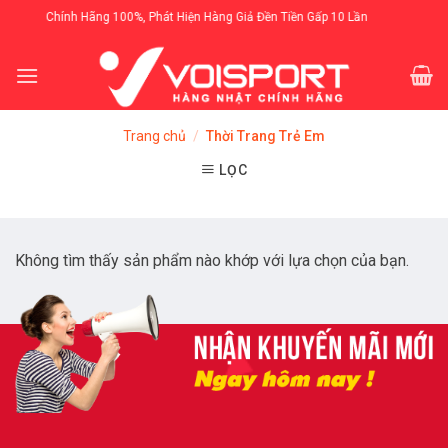
Skip
m Kết Chính Hãng 100%, Phát Hiện Hàng Giả Đền Tiền Gấp 10 Lần
to
content
Trang chủ
/
Thời Trang Trẻ Em
LỌC
Không tìm thấy sản phẩm nào khớp với lựa chọn của bạn.