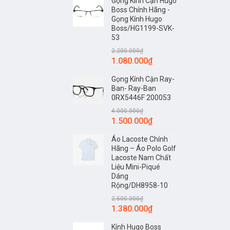
Gọng Kính Cận Hugo
Boss Chính Hãng -
Gọng Kính Hugo
Boss/HG1199-SVK-
53
2.200.000
₫
1.080.000
₫
Gọng Kính Cận Ray-
Ban- Ray-Ban
0RX5446F 200053
4.000.000
₫
1.500.000
₫
Áo Lacoste Chính
Hãng – Áo Polo Golf
Lacoste Nam Chất
Liệu Mini-Piqué
Dáng
Rộng/DH8958-10
2.500.000
₫
1.380.000
₫
Kính Hugo Boss