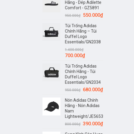
Hãng - Dép Adilette
Comfort - GZ5891
550.000
₫
950.000
₫
Túi Trống Adidas
Chính Hãng – Túi
Duffel Logo
Essentials/GN2038
1.400.000
₫
700.000
₫
Túi Trống Adidas
Chính Hãng - Túi
Duffel Logo
Essentials/GN2034
680.000
₫
950.000
₫
Nón Adidas Chính
Hãng - Nón Adidas
Nam
Lightweight/JE5653
390.000
₫
800.000
₫