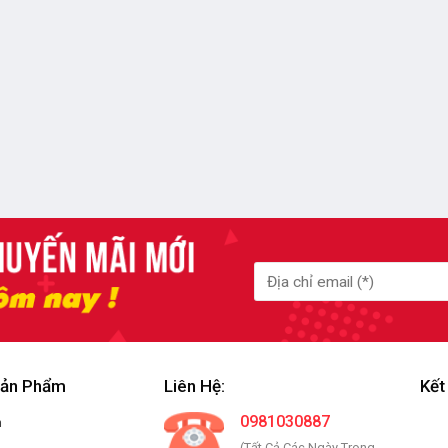
Sản Phẩm
Liên Hệ:
Kết
0981030887
m
(Tất Cả Các Ngày Trong