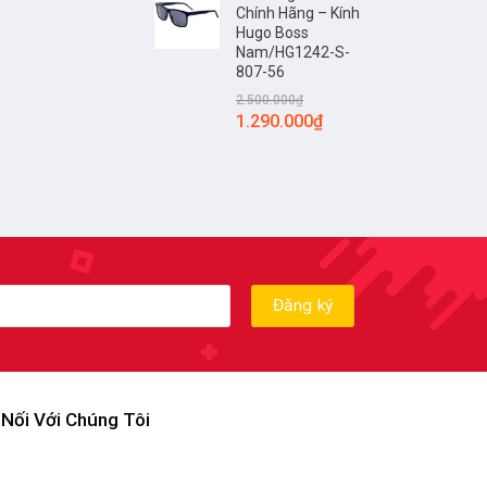
Chính Hãng – Kính
Hugo Boss
Nam/HG1242-S-
807-56
2.500.000
₫
1.290.000
₫
 Nối Với Chúng Tôi