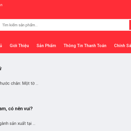
Tìm
kiếm:
ủ
Giới Thiệu
Sản Phẩm
Thông Tin Thanh Toán
Chính S
ữ
ước chân: Một tờ ...
Nam, có nên vui?
nh sản xuất tại ...