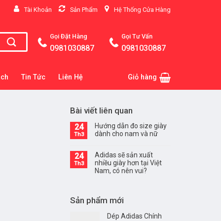
Tài Khoản
Sản Phẩm
Hệ Thống Cửa Hàng
Gọi Đặt Hàng
Gọi Tư Vấn
0981030887
0981030887
ách
Tin Tức
Liên Hệ
Giỏ hàng
Bài viết liên quan
Hướng dẫn đo size giày
24
dành cho nam và nữ
Th3
Adidas sẽ sản xuất
24
nhiều giày hơn tại Việt
Th3
Nam, có nên vui?
Sản phẩm mới
Dép Adidas Chính