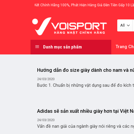
Skip
Cam Kết Chính Hãng 100%, Phát Hiện Hàng Giả Đền Tiền Gấp 10 Lần
to
content
Danh mục sản phẩm
Trang Ch
Hướng dẫn đo size giày dành cho nam và n
24/03/2020
Bước 1. Chuẩn bị những vật dụng sau để đo kích th
Adidas sẽ sản xuất nhiều giày hơn tại Việt 
24/03/2020
Vấn đề nan giải của ngành giày nói riêng và các ngà