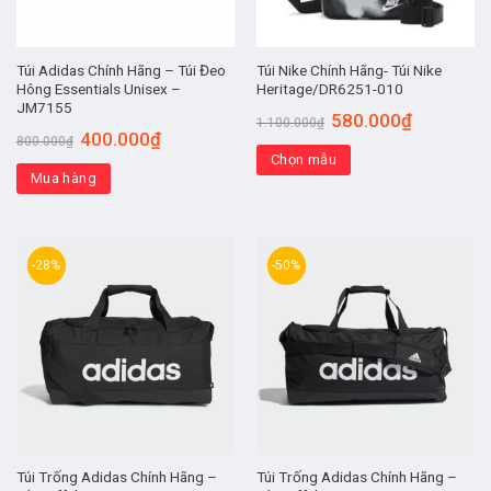
Túi Adidas Chính Hãng – Túi Đeo
Túi Nike Chính Hãng- Túi Nike
Hông Essentials Unisex –
Heritage/DR6251-010
JM7155
580.000
₫
1.100.000
₫
400.000
₫
800.000
₫
Chọn mẫu
Mua hàng
-28%
-50%
Túi Trống Adidas Chính Hãng –
Túi Trống Adidas Chính Hãng –