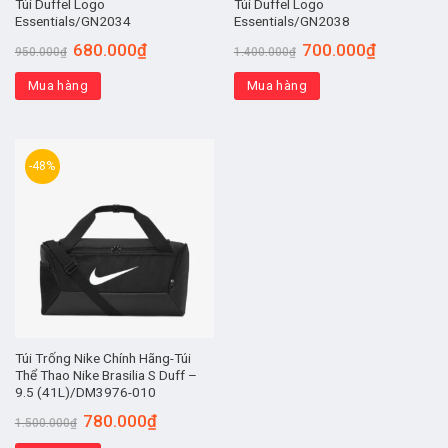
Túi Duffel Logo
Túi Duffel Logo
Essentials/GN2034
Essentials/GN2038
680.000
₫
700.000
₫
950.000
₫
1.400.000
₫
Mua hàng
Mua hàng
-48%
Túi Trống Nike Chính Hãng-Túi
Thể Thao Nike Brasilia S Duff –
9.5 (41L)/DM3976-010
780.000
₫
1.500.000
₫