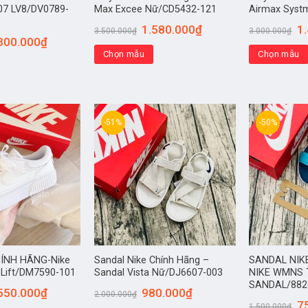
07 LV8/DV0789-
Max Excee Nữ/CD5432-121
Airmax Syst
1.580.000
₫
1
3.500.000
₫
3.000.000
₫
300.000
₫
Chọn mẫu
Chọn mẫu
-51%
-50%
HÍNH HÃNG-Nike
Sandal Nike Chính Hãng –
SANDAL NIK
 Lift/DM7590-101
Sandal Vista Nữ/DJ6607-003
NIKE WMNS
SANDAL/882
550.000
₫
980.000
₫
2.000.000
₫
7
1.500.000
₫