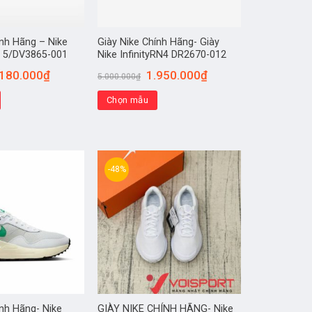
ính Hãng – Nike
Giày Nike Chính Hãng- Giày
l 5/DV3865-001
Nike InfinityRN4 DR2670-012
.180.000
₫
1.950.000
₫
5.000.000
₫
Chọn mẫu
-48%
ính Hãng- Nike
GIÀY NIKE CHÍNH HÃNG- Nike