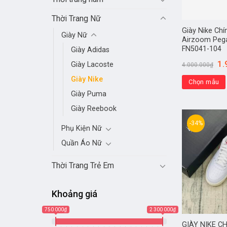
Thời Trang Nữ
Giày Nike Ch
Giày Nữ
Airzoom Peg
FN5041-104
Giày Adidas
1.
Giày Lacoste
4.000.000
₫
Giày Nike
Chọn mẫu
Giày Puma
Giày Reebook
-34%
Phụ Kiện Nữ
Quần Áo Nữ
Thời Trang Trẻ Em
Khoảng giá
750 000₫
2 300 000₫
GIÀY NIKE C