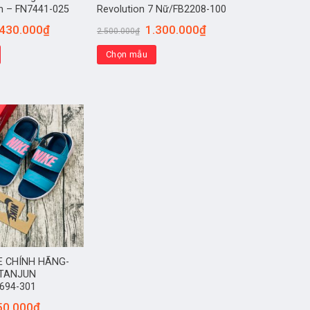
m – FN7441-025
Revolution 7 Nữ/FB2208-100
.430.000
₫
1.300.000
₫
2.500.000
₫
Chọn mẫu
E CHÍNH HÃNG-
 TANJUN
694-301
50.000
₫