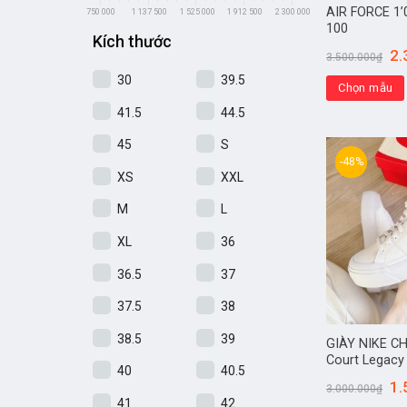
AIR FORCE 1’
750 000
1 137 500
1 525 000
1 912 500
2 300 000
100
Kích thước
2.
3.500.000
₫
30
39.5
Chọn mẫu
41.5
44.5
45
S
-48%
XS
XXL
M
L
XL
36
36.5
37
37.5
38
38.5
39
GIÀY NIKE C
Court Legacy
40
40.5
1.
3.000.000
₫
41
42