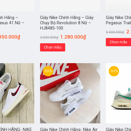
ính Hãng –
Giày Nike Chính Hãng – Giày
Giày Nike Ch
asus 41 Nữ –
Chạy Bộ Revolution 8 Nữ –
Pegasus Trai
HJ8485-100
2
5.000.000
₫
950.000
₫
1.280.000
₫
2.500.000
₫
Chọn mẫu
Chọn mẫu
-55%
-52%
HÍNH HÃNG- NIKE
Giày Nike Chính Hãng- Nike Air
Giày Nike Ch