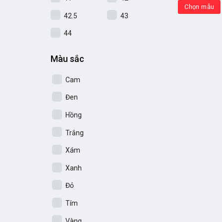
Chọn mẫu
42.5
43
44
Màu sắc
Cam
Đen
Hồng
Trắng
Xám
Xanh
Đỏ
Tím
Vàng