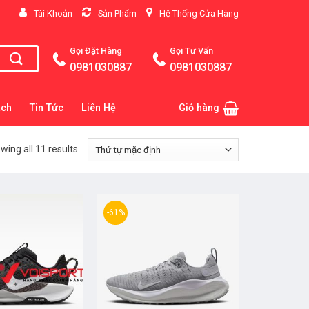
Tài Khoản
Sản Phẩm
Hệ Thống Cửa Hàng
Gọi Đặt Hàng
Gọi Tư Vấn
0981030887
0981030887
ách
Tin Tức
Liên Hệ
Giỏ hàng
wing all 11 results
-61%