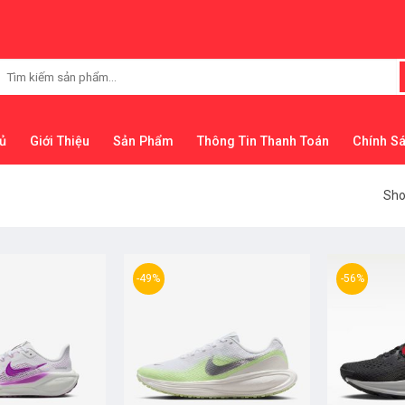
Tìm
kiếm:
ủ
Giới Thiệu
Sản Phẩm
Thông Tin Thanh Toán
Chính S
Sho
-49%
-56%