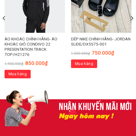
ÁO KHOÁC CHÍNH HÃNG- ÁO
DÉP NIKE CHÍNH HÃNG- JORDAN
KHOÁC GIÓ CONDIVO 22
SLIDE/DX5575-001
PRESENTATION TRACK
750.000
₫
1.500.000
₫
TOP/H21276
850.000
₫
Mua hàng
1.900.000
₫
Mua hàng