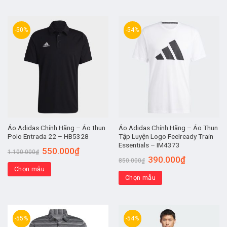
-50%
-54%
Áo Adidas Chính Hãng – Áo thun
Áo Adidas Chính Hãng – Áo Thun
Polo Entrada 22 – HB5328
Tập Luyện Logo Feelready Train
Essentials – IM4373
550.000
₫
1.100.000
₫
390.000
₫
850.000
₫
Chọn mẫu
Chọn mẫu
-55%
-54%