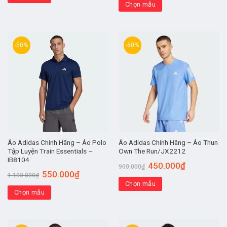
Chọn mẫu
-50%
-50%
Áo Adidas Chính Hãng – Áo Polo
Áo Adidas Chính Hãng – Áo Thun
Tập Luyện Train Essentials –
Own The Run/JX2212
IB8104
450.000
₫
900.000
₫
550.000
₫
1.100.000
₫
Chọn mẫu
Chọn mẫu