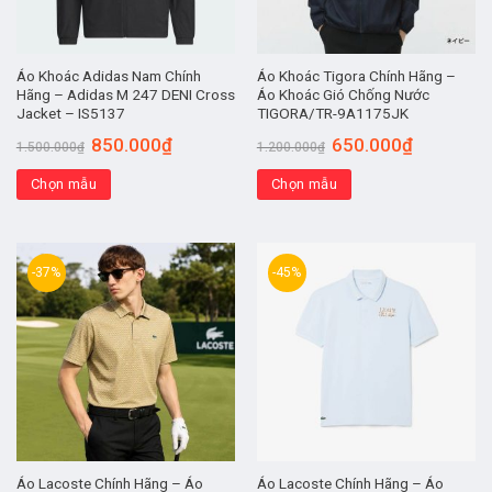
Áo Khoác Adidas Nam Chính
Áo Khoác Tigora Chính Hãng –
Hãng – Adidas M 247 DENI Cross
Áo Khoác Gió Chống Nước
Jacket – IS5137
TIGORA/TR-9A1175JK
850.000
₫
650.000
₫
1.500.000
₫
1.200.000
₫
Chọn mẫu
Chọn mẫu
-37%
-45%
Áo Lacoste Chính Hãng – Áo
Áo Lacoste Chính Hãng – Áo