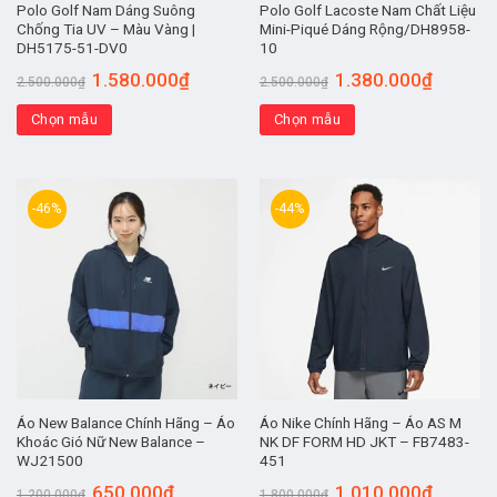
Polo Golf Nam Dáng Suông
Polo Golf Lacoste Nam Chất Liệu
Chống Tia UV – Màu Vàng |
Mini-Piqué Dáng Rộng/DH8958-
DH5175-51-DV0
10
1.580.000
₫
1.380.000
₫
2.500.000
₫
2.500.000
₫
Chọn mẫu
Chọn mẫu
-46%
-44%
Áo New Balance Chính Hãng – Áo
Áo Nike Chính Hãng – Áo AS M
Khoác Gió Nữ New Balance –
NK DF FORM HD JKT – FB7483-
WJ21500
451
650.000
₫
1.010.000
₫
1.200.000
₫
1.800.000
₫