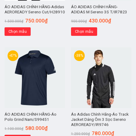
ÁO ADIDAS CHÍNH HÃNG-Adidas
ÁO ADIDAS CHÍNH HÃNG-
AEROREADY Sereno Cut/H28910
ADIDAS M Sereno 3S T/IR7823
750.000
₫
430.000
₫
1.500.000
₫
900.000
₫
Chọn mẫu
Chọn mẫu
-47%
-38%
ÁO ADIDAS CHÍNH HÃNG-Áo
Áo Adidas Chính Hãng-Áo Track
Polo Grind Nam/S99451
Jacket Dáng Ôm 3 Sọc Sereno
AEROREADY/IR9746
580.000
₫
1.100.000
₫
780.000
₫
1.250.000
₫