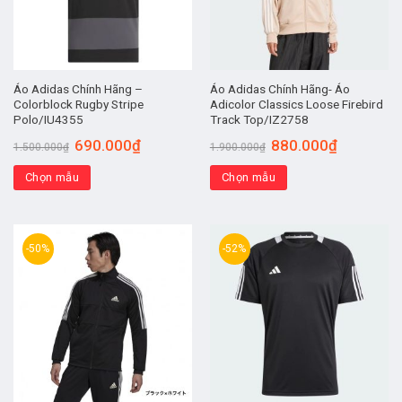
Áo Adidas Chính Hãng –
Áo Adidas Chính Hãng- Áo
Colorblock Rugby Stripe
Adicolor Classics Loose Firebird
Polo/IU4355
Track Top/IZ2758
690.000
₫
880.000
₫
1.500.000
₫
1.900.000
₫
Chọn mẫu
Chọn mẫu
-50%
-52%