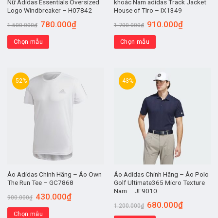
Nữ Adidas Essentials Oversized
khoác Nam adidas Track Jacket
Logo Windbreaker – H07842
House of Tiro – IX1349
780.000
₫
910.000
₫
1.500.000
₫
1.700.000
₫
Chọn mẫu
Chọn mẫu
-52%
-43%
Áo Adidas Chính Hãng – Áo Own
Áo Adidas Chính Hãng – Áo Polo
The Run Tee – GC7868
Golf Ultimate365 Micro Texture
Nam – JF9010
430.000
₫
900.000
₫
680.000
₫
1.200.000
₫
Chọn mẫu