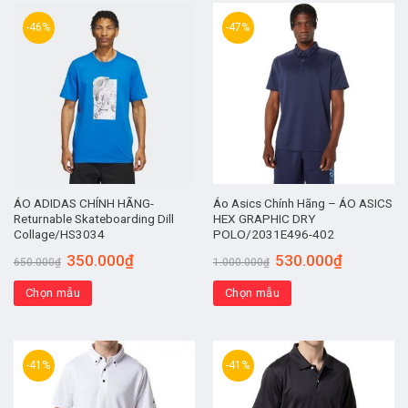
-46%
-47%
ÁO ADIDAS CHÍNH HÃNG-
Áo Asics Chính Hãng – ÁO ASICS
Returnable Skateboarding Dill
HEX GRAPHIC DRY
Collage/HS3034
POLO/2031E496-402
350.000
₫
530.000
₫
650.000
₫
1.000.000
₫
Chọn mẫu
Chọn mẫu
-41%
-41%