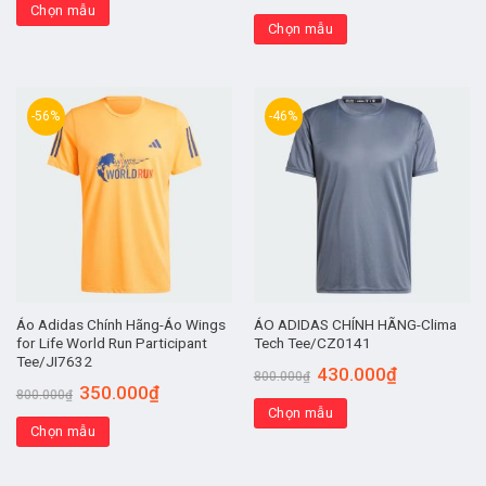
Chọn mẫu
Chọn mẫu
-56%
-46%
Áo Adidas Chính Hãng-Áo Wings
ÁO ADIDAS CHÍNH HÃNG-Clima
for Life World Run Participant
Tech Tee/CZ0141
Tee/JI7632
430.000
₫
800.000
₫
350.000
₫
800.000
₫
Chọn mẫu
Chọn mẫu