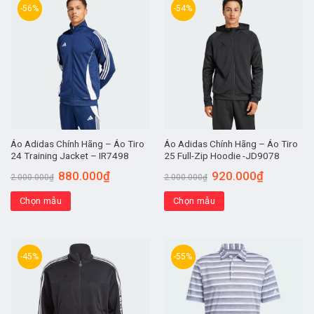
-56%
-54%
Áo Adidas Chính Hãng – Áo Tiro
Áo Adidas Chính Hãng – Áo Tiro
24 Training Jacket – IR7498
25 Full-Zip Hoodie -JD9078
880.000
₫
920.000
₫
2.000.000
₫
2.000.000
₫
Chọn mẫu
Chọn mẫu
-45%
-55%