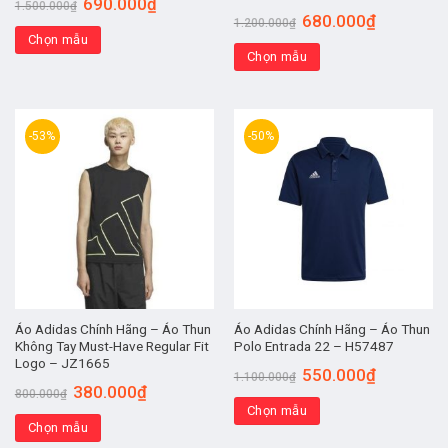
690.000
₫
1.500.000
₫
680.000
₫
1.200.000
₫
Chọn mẫu
Chọn mẫu
-53%
-50%
Áo Adidas Chính Hãng – Áo Thun
Áo Adidas Chính Hãng – Áo Thun
Không Tay Must-Have Regular Fit
Polo Entrada 22 – H57487
Logo – JZ1665
550.000
₫
1.100.000
₫
380.000
₫
800.000
₫
Chọn mẫu
Chọn mẫu