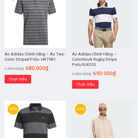
Áo Adidas Chính Hãng – Áo Two-
Áo Adidas Chính Hãng –
Color Striped Polo- HR7981
Colorblock Rugby Stripe
Polo/IU4353
680.000
₫
1.500.000
₫
690.000
₫
1.500.000
₫
Chọn mẫu
Chọn mẫu
-54%
-54%