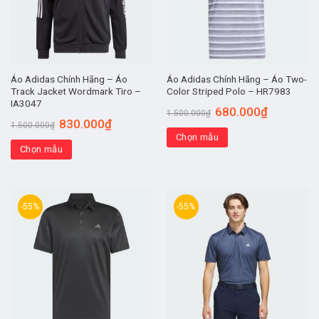
Áo Adidas Chính Hãng – Áo
Áo Adidas Chính Hãng – Áo Two-
Track Jacket Wordmark Tiro –
Color Striped Polo – HR7983
IA3047
680.000
₫
1.500.000
₫
830.000
₫
1.500.000
₫
Chọn mẫu
Chọn mẫu
-55%
-55%