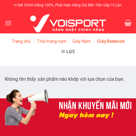
Skip
Cam Kết Chính Hãng 100%, Phát Hiện Hàng Giả Đền Tiền Gấp 10 Lần
to
content
Trang chủ
/
Thời trang nam
/
Giày Nam
/
Giày Reebook
LỌC
Không tìm thấy sản phẩm nào khớp với lựa chọn của bạn.