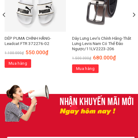
DÉP PUMA CHÍNH HÃNG-
Dây Lưng Levi’s Chính Hãng-Thắt
Leadcat FTR 372276-02
Lưng Levis Nam Có Thể Đảo
Ngược/11LV2223-206
550.000
₫
1.100.000
₫
680.000
₫
1.500.000
₫
Mua hàng
Mua hàng