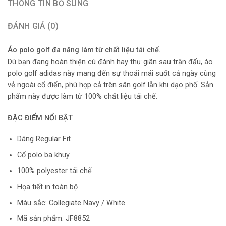
THÔNG TIN BỔ SUNG
ĐÁNH GIÁ (0)
Áo polo golf đa năng làm từ chất liệu tái chế.
Dù bạn đang hoàn thiện cú đánh hay thư giãn sau trận đấu, áo
polo golf adidas này mang đến sự thoải mái suốt cả ngày cùng
vẻ ngoài cổ điển, phù hợp cả trên sân golf lẫn khi dạo phố. Sản
phẩm này được làm từ 100% chất liệu tái chế.
ĐẶC ĐIỂM NỔI BẬT
Dáng Regular Fit
Cổ polo ba khuy
100% polyester tái chế
Họa tiết in toàn bộ
Màu sắc: Collegiate Navy / White
Mã sản phẩm: JF8852