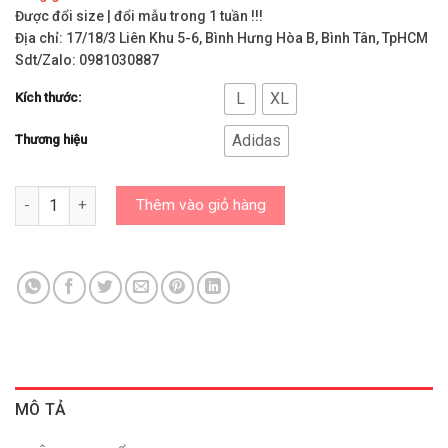
Được đổi size | đổi mẫu trong 1 tuần !!!
Địa chỉ: 17/18/3 Liên Khu 5-6, Bình Hưng Hòa B, Bình Tân, TpHCM
Sdt/Zalo: 0981030887
L
XL
Kích thước:
Adidas
Thương hiệu
Áo Adidas Chính Hãng – Áo Polo Golf Adidas Core Allover Nam
Thêm vào giỏ hàng
MÔ TẢ