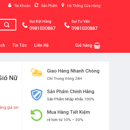
Tài Khoản
Sản Phẩm
Hệ Thống Cửa Hàng
Gọi Đặt Hàng
Gọi Tư Vấn
0981030887
0981030887
ách
Tin Tức
Liên Hệ
Giỏ hàng
Giao Hàng Nhanh Chóng
Gió Nữ
Chỉ Trong Vòng 24H
Sản Phẩm Chính Hãng
Sản Phẩm Nhập Khẩu 100%
àng giả xin
Mua Hàng Tiết Kiệm
rẻ hơn từ 10% – 30%