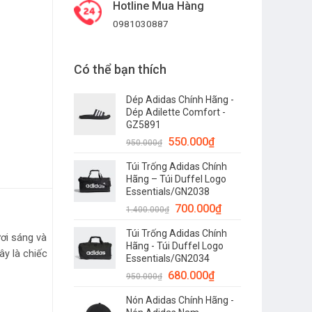
Hotline Mua Hàng
0981030887
– WJ21500 số lượng
Có thể bạn thích
Dép Adidas Chính Hãng -
Dép Adilette Comfort -
GZ5891
550.000
₫
950.000
₫
Túi Trống Adidas Chính
Hãng – Túi Duffel Logo
Essentials/GN2038
700.000
₫
1.400.000
₫
Túi Trống Adidas Chính
ơi sáng và
Hãng - Túi Duffel Logo
ây là chiếc
Essentials/GN2034
680.000
₫
950.000
₫
Nón Adidas Chính Hãng -