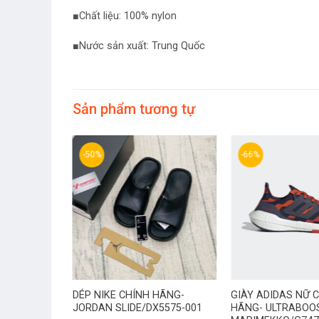
■Chất liệu: 100% nylon
■Nước sản xuất: Trung Quốc
Sản phẩm tương tự
-50%
-66%
S CHÍNH
DÉP NIKE CHÍNH HÃNG-
GIÀY ADIDAS NỮ 
 THỂ THAO
JORDAN SLIDE/DX5575-001
HÃNG- ULTRABOOS