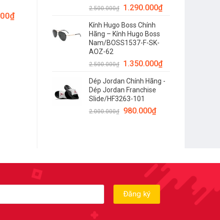
1.290.000
₫
2.500.000
₫
000
₫
Kính Hugo Boss Chính
Hãng – Kính Hugo Boss
Nam/BOSS1537-F-SK-
AOZ-62
1.350.000
₫
2.500.000
₫
Dép Jordan Chính Hãng -
Dép Jordan Franchise
Slide/HF3263-101
980.000
₫
2.000.000
₫