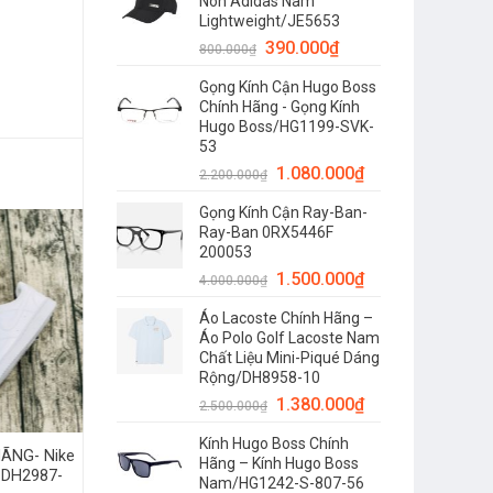
Nón Adidas Nam
Lightweight/JE5653
390.000
₫
800.000
₫
Gọng Kính Cận Hugo Boss
Chính Hãng - Gọng Kính
Hugo Boss/HG1199-SVK-
53
1.080.000
₫
2.200.000
₫
Gọng Kính Cận Ray-Ban-
Ray-Ban 0RX5446F
200053
1.500.000
₫
4.000.000
₫
Áo Lacoste Chính Hãng –
Áo Polo Golf Lacoste Nam
Chất Liệu Mini-Piqué Dáng
Rộng/DH8958-10
1.380.000
₫
2.500.000
₫
Kính Hugo Boss Chính
HÃNG- Nike
Hãng – Kính Hugo Boss
 DH2987-
Nam/HG1242-S-807-56