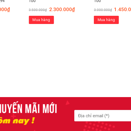
94
100
100
000
₫
2.300.000
₫
1.450.
3.500.000
₫
3.000.000
₫
Mua hàng
Mua hàng