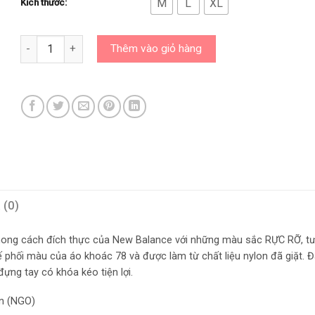
M
L
XL
Kích thước:
Áo New Balance Chính Hãng – Áo Khoác Gió Nữ New Balance 
Thêm vào giỏ hàng
 (0)
hong cách đích thực của New Balance với những màu sắc RỰC RỠ, tư
 kế phối màu của áo khoác 78 và được làm từ chất liệu nylon đã giặt. Đ
ựng tay có khóa kéo tiện lợi.
n (NGO)