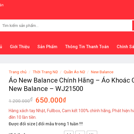
Tìm
kiếm:
ủ
Giới Thiệu
Sản Phẩm
Thông Tin Thanh Toán
Chính S
Trang chủ
/
Thời Trang Nữ
/
Quần Áo Nữ
/
New Balance
Áo New Balance Chính Hãng – Áo Khoác 
New Balance – WJ21500
650.000
₫
₫
1.200.000
Hàng xách tay Nhật, Fullbox, Cam kết 100% chính hãng, Phát hiện h
đền 10 lần tiền.
Được đổi size | đổi mẫu trong 1 tuần !!!