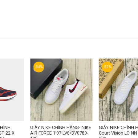
-34%
-52%
CHÍNH
GIÀY NIKE CHÍNH HÃNG- NIKE
GIÀY NIKE CHÍNH 
T 22 X
AIR FORCE 1’07 LV8/DV0789-
Court Vision LO NN