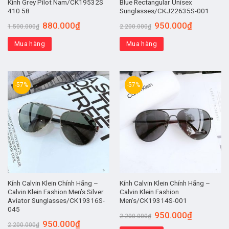
Kính Grey Pilot Nam/CK19532S
Blue Rectangular Unisex
410 58
Sunglasses/CKJ22635S-001
880.000
₫
950.000
₫
1.500.000
₫
2.200.000
₫
Mua hàng
Mua hàng
-57%
-57%
Kính Calvin Klein Chính Hãng –
Kính Calvin Klein Chính Hãng –
Calvin Klein Fashion Men’s Silver
Calvin Klein Fashion
Aviator Sunglasses/CK19316S-
Men’s/CK19314S-001
045
950.000
₫
2.200.000
₫
950.000
₫
2.200.000
₫