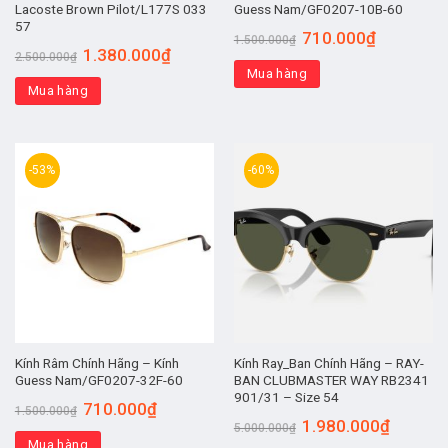
Lacoste Brown Pilot/L177S 033
Guess Nam/GF0207-10B-60
57
710.000
₫
1.500.000
₫
1.380.000
₫
2.500.000
₫
Mua hàng
Mua hàng
-53%
-60%
Kính Râm Chính Hãng – Kính
Kính Ray_Ban Chính Hãng – RAY-
Guess Nam/GF0207-32F-60
BAN CLUBMASTER WAY RB2341
901/31 – Size 54
710.000
₫
1.500.000
₫
1.980.000
₫
5.000.000
₫
Mua hàng