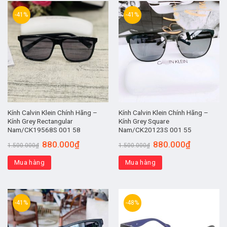
-41%
-41%
Kính Calvin Klein Chính Hãng –
Kính Calvin Klein Chính Hãng –
Kính Grey Rectangular
Kính Grey Square
Nam/CK19568S 001 58
Nam/CK20123S 001 55
880.000
₫
880.000
₫
1.500.000
₫
1.500.000
₫
Mua hàng
Mua hàng
-41%
-48%