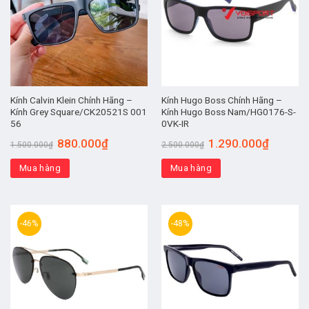
Kính Calvin Klein Chính Hãng –
Kính Hugo Boss Chính Hãng –
Kính Grey Square/CK20521S 001
Kính Hugo Boss Nam/HG0176-S-
56
0VK-IR
880.000
₫
1.290.000
₫
1.500.000
₫
2.500.000
₫
Mua hàng
Mua hàng
-46%
-48%