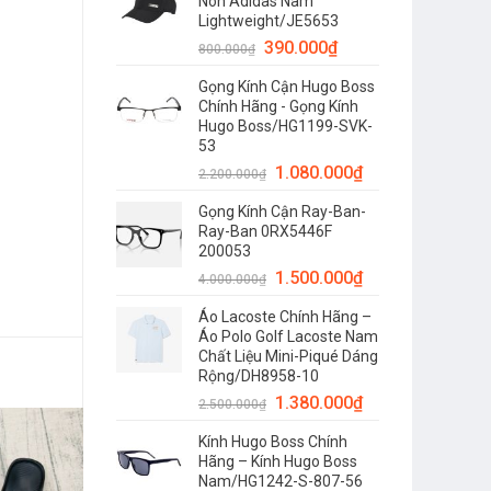
Nón Adidas Nam
Lightweight/JE5653
390.000
₫
800.000
₫
Gọng Kính Cận Hugo Boss
Chính Hãng - Gọng Kính
Hugo Boss/HG1199-SVK-
53
1.080.000
₫
2.200.000
₫
Gọng Kính Cận Ray-Ban-
Ray-Ban 0RX5446F
200053
1.500.000
₫
4.000.000
₫
Áo Lacoste Chính Hãng –
Áo Polo Golf Lacoste Nam
Chất Liệu Mini-Piqué Dáng
Rộng/DH8958-10
1.380.000
₫
2.500.000
₫
Kính Hugo Boss Chính
Hãng – Kính Hugo Boss
Nam/HG1242-S-807-56