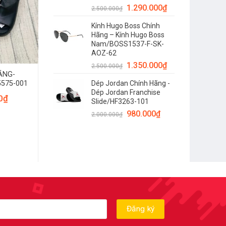
1.290.000
₫
2.500.000
₫
Kính Hugo Boss Chính
Hãng – Kính Hugo Boss
Nam/BOSS1537-F-SK-
AOZ-62
1.350.000
₫
2.500.000
₫
ÃNG-
575-001
Dép Jordan Chính Hãng -
Dép Jordan Franchise
0
₫
Slide/HF3263-101
980.000
₫
2.000.000
₫