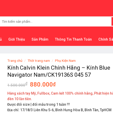
Tìm
kiếm:
ủ
Giới Thiệu
Sản Phẩm
Thông Tin Thanh Toán
Chính S
Trang chủ
/
Thời trang nam
/
Phụ Kiện Nam
Kính Calvin Klein Chính Hãng – Kính Blue
Navigator Nam/CK19136S 045 57
880.000
₫
₫
1.500.000
Hàng xách tay Mỹ, Fullbox, Cam kết 100% chính hãng, Phát hiện h
đền 10 lần tiền.
Được đổi size | đổi mẫu trong 1 tuần !!!
Địa chỉ: 17/18/3 Liên Khu 5-6, Bình Hưng Hòa B, Bình Tân, TpHCM