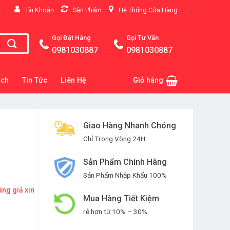
Tài Khoản
Sản Phẩm
Hệ Thống Cửa Hàng
Gọi Đặt Hàng
Gọi Tư Vấn
0981030887
0981030887
ách
Tin Tức
Liên Hệ
Giỏ hàng
Giao Hàng Nhanh Chóng
Chỉ Trong Vòng 24H
Sản Phẩm Chính Hãng
Sản Phẩm Nhập Khẩu 100%
àng giả xin
Mua Hàng Tiết Kiệm
rẻ hơn từ 10% – 30%