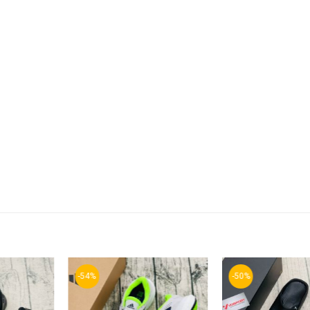
-54%
-50%