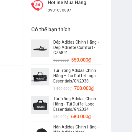
Hotline Mua Hàng
0981030887
136S 045 57 số lượng
Có thể bạn thích
Dép Adidas Chính Hãng -
Dép Adilette Comfort -
GZ5891
550.000
₫
950.000
₫
Túi Trống Adidas Chính
Hãng – Túi Duffel Logo
Essentials/GN2038
700.000
₫
1.400.000
₫
Túi Trống Adidas Chính
Hãng - Túi Duffel Logo
Essentials/GN2034
680.000
₫
950.000
₫
Nón Adidas Chính Hãng -