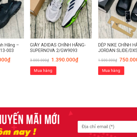
nh Hãng –
GIÀY ADIDAS CHÍNH HÃNG-
DÉP NIKE CHÍNH H
13-003
SUPERNOVA 2/GW9093
JORDAN SLIDE/DX5
000
₫
1.390.000
₫
750.00
3.000.000
₫
1.500.000
₫
Mua hàng
Mua hàng