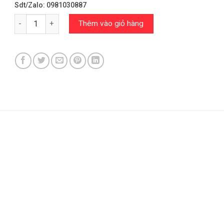
Sdt/Zalo: 0981030887
Kính Calvin Klein Chính Hãng – Kính Blue Navigator Nam/CK19
Thêm vào giỏ hàng