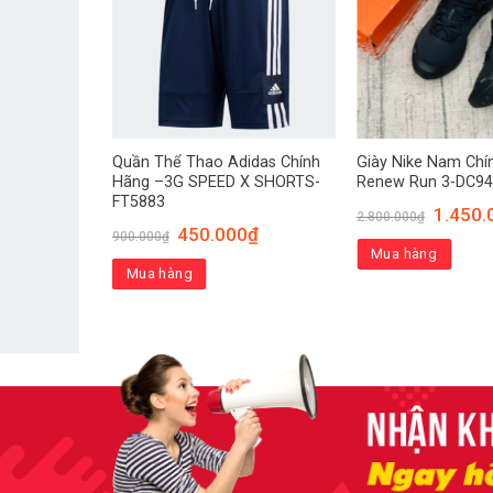
NH HÃNG-
Quần Thể Thao Adidas Chính
Giày Nike Nam Chí
7
Hãng –3G SPEED X SHORTS-
Renew Run 3-DC94
FT5883
1.450.
2.800.000
₫
.000
₫
450.000
₫
900.000
₫
Mua hàng
Mua hàng