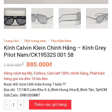
Trang chủ
/
Thời trang nam
/
Phụ Kiện Nam
Kính Calvin Klein Chính Hãng – Kính Grey
Pilot Nam/CK19532S 001 58
880.000
₫
₫
1.500.000
Hàng xách tay Mỹ, Fullbox, Cam kết 100% chính hãng, Phát hiện
hàng giả xin đền 10 lần tiền.
Được đổi size | đổi mẫu trong 1 tuần !!!
Địa chỉ: 17/18/3 Liên Khu 5-6, Bình Hưng Hòa B, Bình Tân, TpHCM
Sdt/Zalo: 0981030887
Kính Calvin Klein Chính Hãng - Kính Grey Pilot Nam/CK19532S 00
Thêm vào giỏ hàng