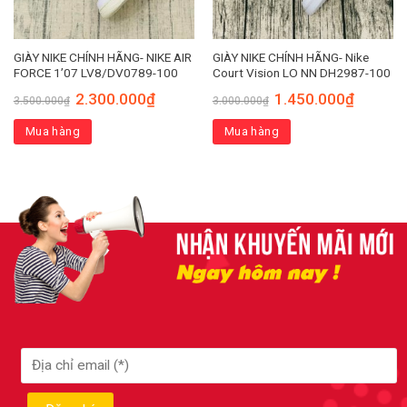
GIÀY NIKE CHÍNH HÃNG- NIKE AIR
GIÀY NIKE CHÍNH HÃNG- Nike
FORCE 1’07 LV8/DV0789-100
Court Vision LO NN DH2987-100
2.300.000
₫
1.450.000
₫
3.500.000
₫
3.000.000
₫
Mua hàng
Mua hàng