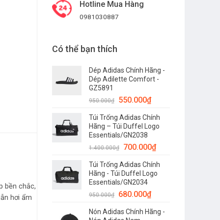
Hotline Mua Hàng
0981030887
6 số lượng
Có thể bạn thích
Dép Adidas Chính Hãng -
Dép Adilette Comfort -
GZ5891
550.000
₫
950.000
₫
Túi Trống Adidas Chính
Hãng – Túi Duffel Logo
Essentials/GN2038
700.000
₫
1.400.000
₫
Túi Trống Adidas Chính
Hãng - Túi Duffel Logo
Essentials/GN2034
p bền chắc,
680.000
₫
950.000
₫
dẫn hơi ẩm
Nón Adidas Chính Hãng -