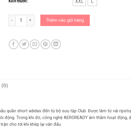
XXL
L
Kích thước:
Quần Adidas Chính Hãng - Quần Tennis/Pickleball Nam/HS326
Thêm vào giỏ hàng
 (0)
u quần short adidas đến từ bộ sưu tập Club. Được làm từ vải ripsto
sôi động. Trong khi đó, công nghệ AEROREADY âm thầm hoạt động, 
rận cho tới khi khép lại ván đấu.