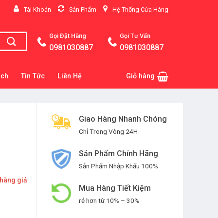
Tài Khoản
Sản Phẩm
Hệ Thống Cửa Hàng
Gọi Đặt Hàng
Gọi Tư Vấn
0981030887
0981030887
ách
Tin Tức
Liên Hệ
Giỏ hàng
Giao Hàng Nhanh Chóng
Chỉ Trong Vòng 24H
Sản Phẩm Chính Hãng
Sản Phẩm Nhập Khẩu 100%
 hàng giả
Mua Hàng Tiết Kiệm
rẻ hơn từ 10% – 30%