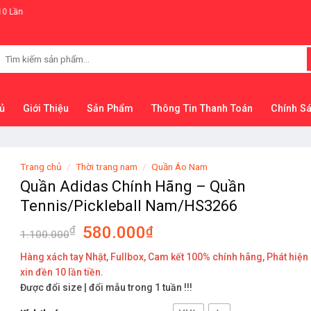
Tìm
kiếm:
ủ
Giới Thiệu
Sản Phẩm
Thông Tin Thanh Toán
Chính S
Trang chủ
/
Thời trang nam
/
Quần Áo Nam
Quần Adidas Chính Hãng – Quần
Tennis/Pickleball Nam/HS3266
580.000
₫
₫
1.100.000
Hàng xách tay Nhật, Fullbox, Cam kết 100% chính hãng, Phát hiện
xin đền 10 lần tiền.
Được đổi size | đổi mẫu trong 1 tuần !!!