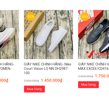
-52%
-50%
NH HÃNG-
GIÀY NIKE CHÍNH HÃNG- Nike
GIÀY NIKE CHÍNH 
WOMEN-
Court Vision LO NN DH2987-
MAX EXCEE/CD416
100
1.750.
3.500.000
₫
000
₫
1.450.000
₫
3.000.000
₫
Mua hàng
Mua hàng