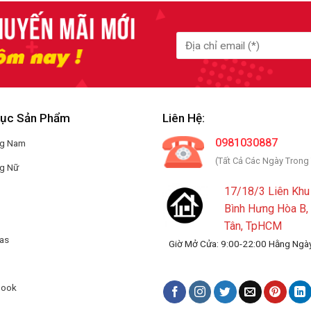
ục Sản Phẩm
Liên Hệ:
0981030887
ng Nam
(Tất Cả Các Ngày Trong
ng Nữ
17/18/3 Liên Khu 
Bình Hưng Hòa B,
Tân, TpHCM
das
Giờ Mở Cửa: 9:00-22:00 Hằng Ngà
book