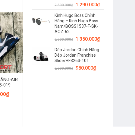
1.290.000
₫
2.500.000
₫
Kính Hugo Boss Chính
Hãng – Kính Hugo Boss
Nam/BOSS1537-F-SK-
AOZ-62
1.350.000
₫
2.500.000
₫
Dép Jordan Chính Hãng -
Dép Jordan Franchise
Slide/HF3263-101
980.000
₫
2.000.000
₫
HÃNG-AIR
5-019
000
₫