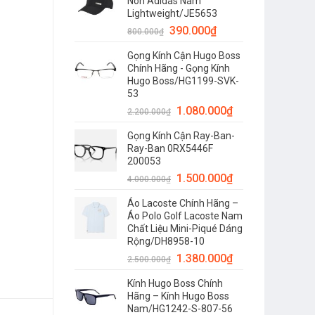
Nón Adidas Nam
Lightweight/JE5653
390.000
₫
800.000
₫
Gọng Kính Cận Hugo Boss
Chính Hãng - Gọng Kính
Hugo Boss/HG1199-SVK-
53
1.080.000
₫
2.200.000
₫
Gọng Kính Cận Ray-Ban-
Ray-Ban 0RX5446F
200053
1.500.000
₫
4.000.000
₫
Áo Lacoste Chính Hãng –
Áo Polo Golf Lacoste Nam
Chất Liệu Mini-Piqué Dáng
Rộng/DH8958-10
1.380.000
₫
2.500.000
₫
Kính Hugo Boss Chính
Hãng – Kính Hugo Boss
Nam/HG1242-S-807-56