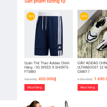
Sản phẩm tương tự
-50%
-68%
 HÃNG- AIR
Quần Thể Thao Adidas Chính
GIÀY ADIDAS CHÍ
/ Voisport
Hãng –3G SPEED X SHORTS-
ULTRABOOST 22 
FT5883
GX8017
.000
₫
450.000
₫
1.690.
900.000
₫
5.200.000
₫
Mua hàng
Mua hàng