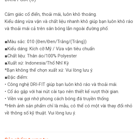
Cảm giác cổ điển, thoải mái, luôn khô thoáng.
Kiểu dáng vừa vặn và chất liệu nhanh khô giúp bạn luôn khô ráo
và thoải mái cả trên sân bóng lẫn ngoài đường phố.
■Màu sắc: 010 (Đen/Đen/Trắng/(Trắng))
■Kiểu dáng: Kích cỡ Mỹ / Vừa vặn tiêu chuẩn
■Chất liệu: Thân áo/100% Polyester
■Xuất xứ: Indonesia/Thổ Nhĩ Kỳ
*Bạn không thể chọn xuất xứ. Vui lòng lưu ý.
■Đặc điểm:
• Công nghệ DRI-FIT giúp bạn luôn khô ráo và thoải mái.
• Cổ áo gập với hai nút cài tạo nên thiết kế vượt thời gian.
• Viền vai gợi nhớ phong cách bóng đá truyền thống.
*Hình ảnh sản phẩm chỉ là mẫu, có thể có một vài thay đổi nhỏ
về thông số kỹ thuật. Vui lòng lưu ý.