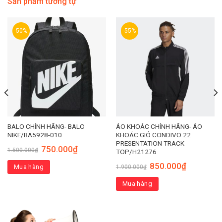
Sản phẩm tương tự
-50%
-55%
BALO CHÍNH HÃNG- BALO
ÁO KHOÁC CHÍNH HÃNG- ÁO
NIKE/BA5928-010
KHOÁC GIÓ CONDIVO 22
PRESENTATION TRACK
750.000
₫
1.500.000
₫
TOP/H21276
850.000
₫
Mua hàng
1.900.000
₫
Mua hàng