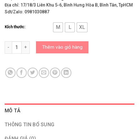
Địa chỉ: 17/18/3 Liên Khu 5-6, Bình Hưng Hòa B, Bình Tân, TpHCM
Sdt/Zalo: 0981030887
M
L
XL
Kích thước:
Áo Nike Chính Hãng - Áo Park 20 Polo/BV6879-010 số lượng
Thêm vào giỏ hàng
MÔ TẢ
THÔNG TIN BỔ SUNG
ĐÁNH GIÁ (0)