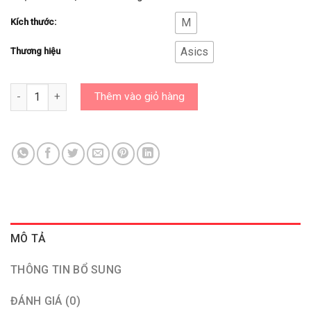
M
Kích thước:
Asics
Thương hiệu
ÁO ASICS CHÍNH HÃNG-ÁO ASICS CHẠY BỘ/2091A387-001 số l
Thêm vào giỏ hàng
MÔ TẢ
THÔNG TIN BỔ SUNG
ĐÁNH GIÁ (0)