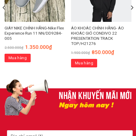
GIÀY NIKE CHÍNH HÃNG-Nike Flex
ÁO KHOÁC CHÍNH HÃNG- ÁO
Experience Run 11 NN/DD9284-
KHOÁC GIÓ CONDIVO 22
005
PRESENTATION TRACK
TOP/H21276
1.350.000
₫
2.500.000
₫
850.000
₫
1.900.000
₫
Mua hàng
Mua hàng