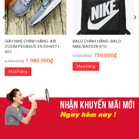
GIÀY NIKE CHÍNH HÃNG- AIR
BALO CHÍNH HÃNG- BALO
ZOOM PEGASUS 39/DH4071-
NIKE/BA5928-010
401
750.000
₫
1.500.000
₫
1.980.000
₫
4.000.000
₫
Mua hàng
Mua hàng