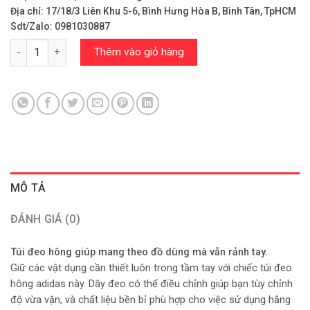
Địa chỉ: 17/18/3 Liên Khu 5-6, Bình Hưng Hòa B, Bình Tân, TpHCM
Sdt/Zalo: 0981030887
Túi Adidas Chính Hãng - Túi Đeo Hông Essentials Unisex - JM71
Thêm vào giỏ hàng
MÔ TẢ
ĐÁNH GIÁ (0)
Túi đeo hông giúp mang theo đồ dùng mà vẫn rảnh tay.
Giữ các vật dụng cần thiết luôn trong tầm tay với chiếc túi đeo
hông adidas này. Dây đeo có thể điều chỉnh giúp bạn tùy chỉnh
độ vừa vặn, và chất liệu bền bỉ phù hợp cho việc sử dụng hằng