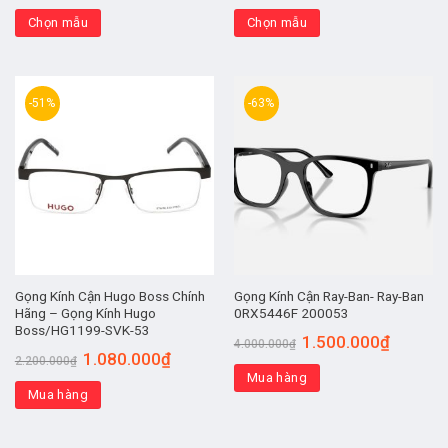
Chọn mẫu
Chọn mẫu
-51%
-63%
Gọng Kính Cận Hugo Boss Chính
Gọng Kính Cận Ray-Ban- Ray-Ban
Hãng – Gọng Kính Hugo
0RX5446F 200053
Boss/HG1199-SVK-53
1.500.000
₫
4.000.000
₫
1.080.000
₫
2.200.000
₫
Mua hàng
Mua hàng