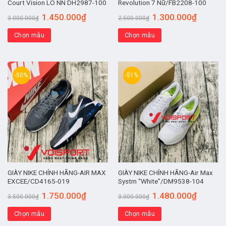
Court Vision LO NN DH2987-100
Revolution 7 Nữ/FB2208-100
1.450.000
₫
1.300.000
₫
3.000.000
₫
2.500.000
₫
Chọn mẫu
Chọn mẫu
-50%
-51%
GIÀY NIKE CHÍNH HÃNG-AIR MAX
GIÀY NIKE CHÍNH HÃNG-Air Max
EXCEE/CD4165-019
Systm “White”/DM9538-104
1.750.000
₫
1.480.000
₫
3.500.000
₫
3.000.000
₫
Chọn mẫu
Chọn mẫu