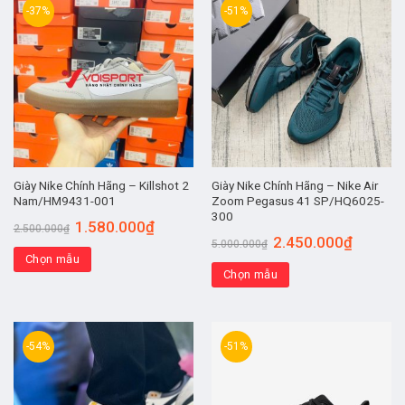
-37%
-51%
Giày Nike Chính Hãng – Killshot 2
Giày Nike Chính Hãng – Nike Air
Nam/HM9431-001
Zoom Pegasus 41 SP/HQ6025-
300
1.580.000
₫
2.500.000
₫
2.450.000
₫
5.000.000
₫
Chọn mẫu
Chọn mẫu
-54%
-51%