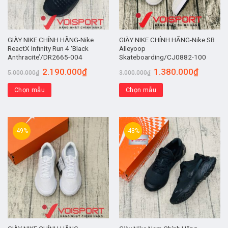
GIÀY NIKE CHÍNH HÃNG-Nike
GIÀY NIKE CHÍNH HÃNG-Nike SB
ReactX Infinity Run 4 ‘Black
Alleyoop
Anthracite’/DR2665-004
Skateboarding/CJ0882-100
2.190.000
₫
1.380.000
₫
5.000.000
₫
3.000.000
₫
Chọn mẫu
Chọn mẫu
-49%
-48%