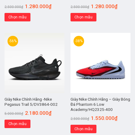
1.280.000
₫
1.280.000
₫
2.500.000
₫
2.500.000
₫
Chọn mẫu
Chọn mẫu
-56%
-38%
Giày Nike Chính Hãng -Nike
Giày Nike Chính Hãng – Giày Bóng
Pegasus Trail 5/DV3864-002
Đá Phantom 6 Low
Academy/HQ2325-400
2.180.000
₫
5.000.000
₫
1.550.000
₫
2.500.000
₫
Chọn mẫu
Chọn mẫu