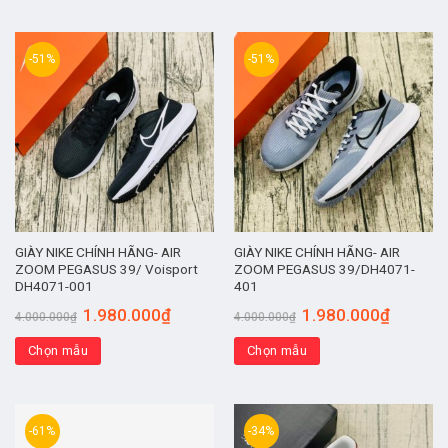
-51%
-51%
GIÀY NIKE CHÍNH HÃNG- AIR
GIÀY NIKE CHÍNH HÃNG- AIR
ZOOM PEGASUS 39/ Voisport
ZOOM PEGASUS 39/DH4071-
DH4071-001
401
1.980.000
₫
1.980.000
₫
4.000.000
₫
4.000.000
₫
Chọn mẫu
Chọn mẫu
-61%
-34%