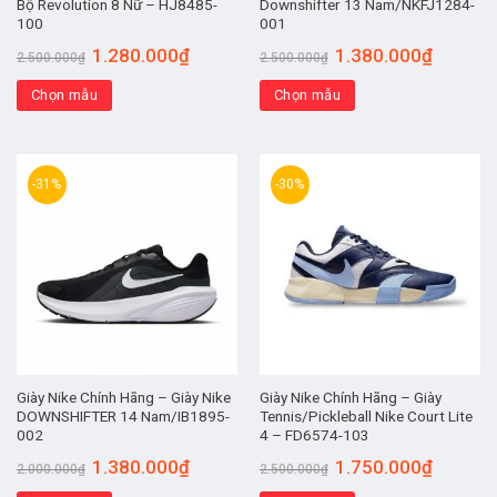
Bộ Revolution 8 Nữ – HJ8485-
Downshifter 13 Nam/NKFJ1284-
100
001
1.280.000
₫
1.380.000
₫
2.500.000
₫
2.500.000
₫
Chọn mẫu
Chọn mẫu
-31%
-30%
Giày Nike Chính Hãng – Giày Nike
Giày Nike Chính Hãng – Giày
DOWNSHIFTER 14 Nam/IB1895-
Tennis/Pickleball Nike Court Lite
002
4 – FD6574-103
1.380.000
₫
1.750.000
₫
2.000.000
₫
2.500.000
₫