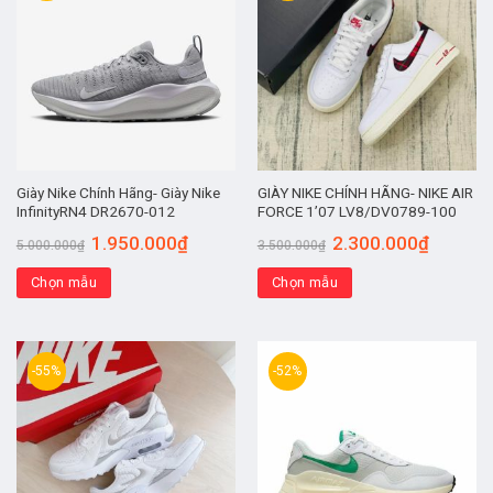
Giày Nike Chính Hãng- Giày Nike
GIÀY NIKE CHÍNH HÃNG- NIKE AIR
InfinityRN4 DR2670-012
FORCE 1’07 LV8/DV0789-100
1.950.000
₫
2.300.000
₫
5.000.000
₫
3.500.000
₫
Chọn mẫu
Chọn mẫu
-55%
-52%