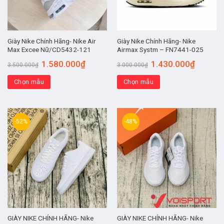
Giày Nike Chính Hãng- Nike Air
Giày Nike Chính Hãng- Nike
Max Excee Nữ/CD5432-121
Airmax Systm – FN7441-025
1.580.000
₫
1.430.000
₫
3.500.000
₫
3.000.000
₫
Chọn mẫu
Chọn mẫu
-52%
-48%
GIÀY NIKE CHÍNH HÃNG- Nike
GIÀY NIKE CHÍNH HÃNG- Nike