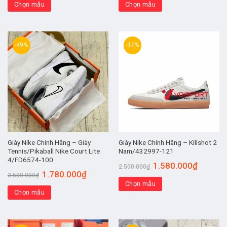
Chọn mẫu
Chọn mẫu
-49%
-37%
Giày Nike Chính Hãng – Giày
Giày Nike Chính Hãng – Killshot 2
Tennis/Pikaball Nike Court Lite
Nam/432997-121
4/FD6574-100
1.580.000
₫
2.500.000
₫
1.780.000
₫
3.500.000
₫
Chọn mẫu
Chọn mẫu