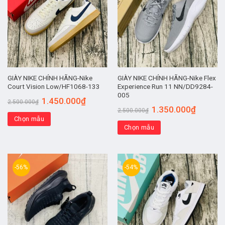
GIÀY NIKE CHÍNH HÃNG-Nike
GIÀY NIKE CHÍNH HÃNG-Nike Flex
Court Vision Low/HF1068-133
Experience Run 11 NN/DD9284-
005
1.450.000
₫
2.500.000
₫
1.350.000
₫
2.500.000
₫
Chọn mẫu
Chọn mẫu
-56%
-54%