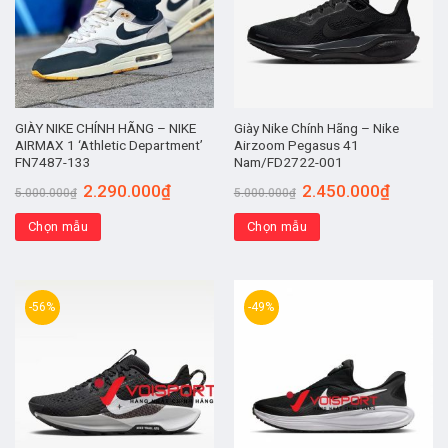
GIÀY NIKE CHÍNH HÃNG – NIKE
Giày Nike Chính Hãng – Nike
AIRMAX 1 ‘Athletic Department’
Airzoom Pegasus 41
FN7487-133
Nam/FD2722-001
2.290.000
₫
2.450.000
₫
5.000.000
₫
5.000.000
₫
Chọn mẫu
Chọn mẫu
-56%
-49%