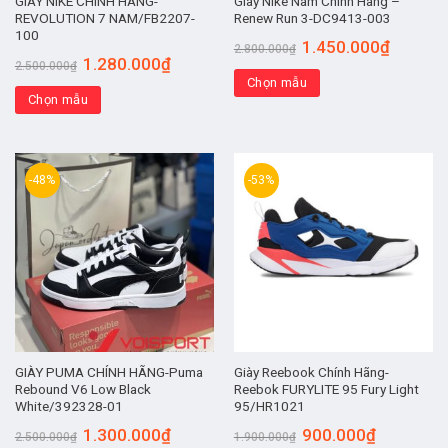
GIÀY NIKE CHÍNH HÃNG-
Giày Nike Nam Chính Hãng –
REVOLUTION 7 NAM/FB2207-
Renew Run 3-DC9413-003
100
1.450.000
₫
2.800.000
₫
1.280.000
₫
2.500.000
₫
Chọn mẫu
Chọn mẫu
-48%
-53%
GIÀY PUMA CHÍNH HÃNG-Puma
Giày Reebook Chính Hãng-
Rebound V6 Low Black
Reebok FURYLITE 95 Fury Light
White/392328-01
95/HR1021
1.300.000
₫
900.000
₫
2.500.000
₫
1.900.000
₫