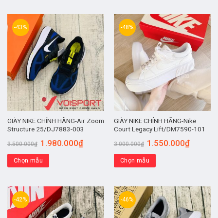
-43%
-48%
GIÀY NIKE CHÍNH HÃNG-Air Zoom
GIÀY NIKE CHÍNH HÃNG-Nike
Structure 25/DJ7883-003
Court Legacy Lift/DM7590-101
1.980.000
₫
1.550.000
₫
3.500.000
₫
3.000.000
₫
Chọn mẫu
Chọn mẫu
-42%
-46%