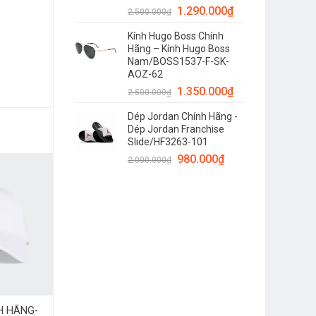
1.290.000
₫
2.500.000
₫
Kính Hugo Boss Chính
Hãng – Kính Hugo Boss
Nam/BOSS1537-F-SK-
AOZ-62
1.350.000
₫
2.500.000
₫
Dép Jordan Chính Hãng -
Dép Jordan Franchise
Slide/HF3263-101
980.000
₫
2.000.000
₫
H HÃNG-