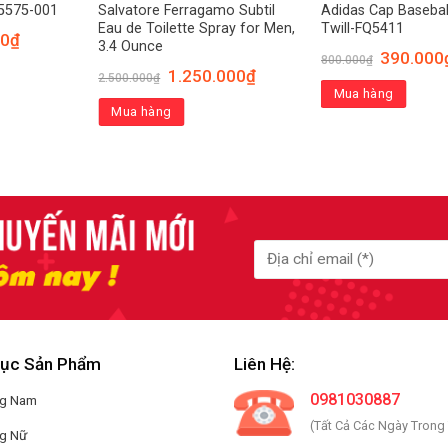
5575-001
Salvatore Ferragamo Subtil
Adidas Cap Baseball
Eau de Toilette Spray for Men,
Twill-FQ5411
00
₫
3.4 Ounce
390.000
800.000
₫
1.250.000
₫
2.500.000
₫
Mua hàng
Mua hàng
ục Sản Phẩm
Liên Hệ:
0981030887
ng Nam
(Tất Cả Các Ngày Trong
ng Nữ