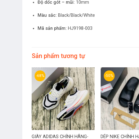
Độ dốc gót – mũi:
10mm
Màu sắc:
Black/Black/White
Mã sản phẩm:
HJ9198-003
Sản phẩm tương tự
-68%
-50%
S CHÍNH
GIÀY ADIDAS CHÍNH HÃNG-
DÉP NIKE CHÍNH 