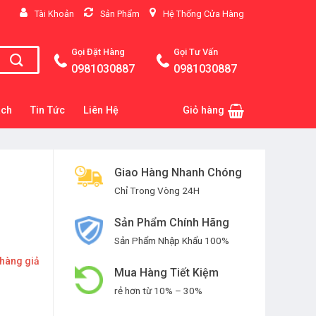
Tài Khoản
Sản Phẩm
Hệ Thống Cửa Hàng
Gọi Đặt Hàng
Gọi Tư Vấn
0981030887
0981030887
ách
Tin Tức
Liên Hệ
Giỏ hàng
Giao Hàng Nhanh Chóng
Chỉ Trong Vòng 24H
Sản Phẩm Chính Hãng
Sản Phẩm Nhập Khẩu 100%
 hàng giả
Mua Hàng Tiết Kiệm
rẻ hơn từ 10% – 30%