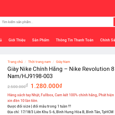
Tìm
kiếm:
ủ
Giới Thiệu
Sản Phẩm
Thông Tin Thanh Toán
Chính S
Trang chủ
/
Thời trang nam
/
Giày Nam
Giày Nike Chính Hãng – Nike Revolution 8
Nam/HJ9198-003
1.280.000
₫
₫
2.500.000
Hàng xách tay Nhật, Fullbox, Cam kết 100% chính hãng, Phát hiện
xin đền 10 lần tiền.
Được đổi size | đổi mẫu trong 1 tuần !!!
Địa chỉ: 17/18/3 Liên Khu 5-6, Bình Hưng Hòa B, Bình Tân, TpHCM