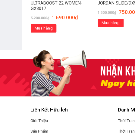
 THỂ THAO
ULTRABOOST 22 WOMEN-
JORDAN SLIDE/DX
249
GX8017
750.0
1.500.000
₫
00
₫
1.690.000
₫
5.200.000
₫
Mua hàng
Mua hàng
Liên Kết Hữu Ích
Danh M
Giới Thiệu
Thời Tra
Sản Phẩm
Thời Tra