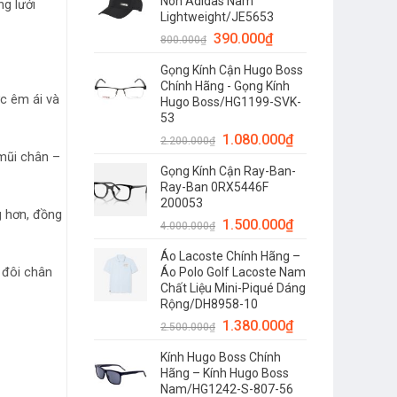
Nón Adidas Nam
g lưới
Lightweight/JE5653
390.000
₫
800.000
₫
Gọng Kính Cận Hugo Boss
Chính Hãng - Gọng Kính
c êm ái và
Hugo Boss/HG1199-SVK-
53
1.080.000
₫
2.200.000
₫
 mũi chân –
Gọng Kính Cận Ray-Ban-
Ray-Ban 0RX5446F
200053
g hơn, đồng
1.500.000
₫
4.000.000
₫
Áo Lacoste Chính Hãng –
 đôi chân
Áo Polo Golf Lacoste Nam
Chất Liệu Mini-Piqué Dáng
Rộng/DH8958-10
1.380.000
₫
2.500.000
₫
Kính Hugo Boss Chính
Hãng – Kính Hugo Boss
Nam/HG1242-S-807-56