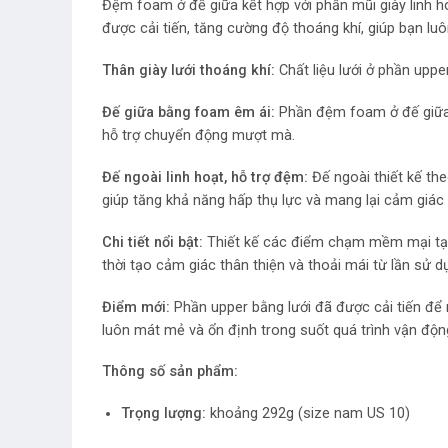
Đệm foam ở đế giữa kết hợp với phần mũi giày linh h
được cải tiến, tăng cường độ thoáng khí, giúp bạn lu
Thân giày lưới thoáng khí:
Chất liệu lưới ở phần uppe
Đế giữa bằng foam êm ái:
Phần đệm foam ở đế giữa 
hỗ trợ chuyển động mượt mà.
Đế ngoài linh hoạt, hỗ trợ đệm:
Đế ngoài thiết kế th
giúp tăng khả năng hấp thụ lực và mang lại cảm giác 
Chi tiết nổi bật:
Thiết kế các điểm chạm mềm mại tại 
thời tạo cảm giác thân thiện và thoải mái từ lần sử d
Điểm mới:
Phần upper bằng lưới đã được cải tiến để 
luôn mát mẻ và ổn định trong suốt quá trình vận độn
Thông số sản phẩm:
Trọng lượng:
khoảng 292g (size nam US 10)