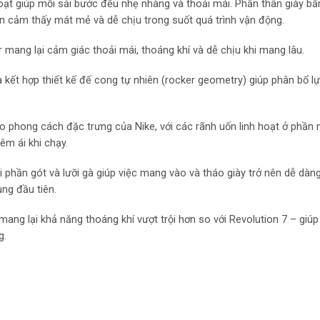
oạt giúp mỗi sải bước đều nhẹ nhàng và thoải mái. Phần thân giày bằn
ôn cảm thấy mát mẻ và dễ chịu trong suốt quá trình vận động.
r mang lại cảm giác thoải mái, thoáng khí và dễ chịu khi mang lâu.
kết hợp thiết kế đế cong tự nhiên (rocker geometry) giúp phân bổ lự
eo phong cách đặc trưng của Nike, với các rãnh uốn linh hoạt ở phần
êm ái khi chạy.
phần gót và lưỡi gà giúp việc mang vào và tháo giày trở nên dễ dàn
ụng đầu tiên.
mang lại khả năng thoáng khí vượt trội hơn so với Revolution 7 – giúp
g.