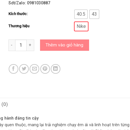
Sdt/Zalo: 0981030887
40.5
43
Kích thước:
Nike
Thương hiệu
Giày Nike Chính Hãng - Nike Revolution 8 Nam/HJ9198-003 số
Thêm vào giỏ hàng
 (0)
ng hành đáng tin cậy
ày quen thuộc, mang lại trải nghiệm chạy êm ái và linh hoạt trên từn