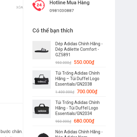
Hotline Mua Hàng
XÓA
0981030887
Có thể bạn thích
Dép Adidas Chính Hãng -
 lượng
Dép Adilette Comfort -
GZ5891
550.000
₫
950.000
₫
Túi Trống Adidas Chính
Hãng – Túi Duffel Logo
Essentials/GN2038
700.000
₫
1.400.000
₫
Túi Trống Adidas Chính
Hãng - Túi Duffel Logo
Essentials/GN2034
680.000
₫
950.000
₫
g bước chân.
Nón Adidas Chính Hãng -