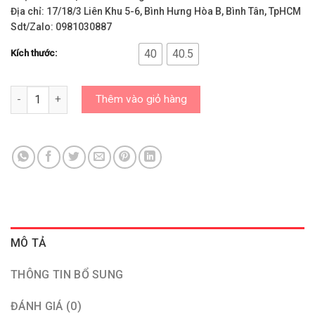
Địa chỉ: 17/18/3 Liên Khu 5-6, Bình Hưng Hòa B, Bình Tân, TpHCM
Sdt/Zalo: 0981030887
40
40.5
Kích thước:
Giày Adidas Chính Hãng - Giày Đá Bóng Turf Copa Pure 3 Leagu
Thêm vào giỏ hàng
MÔ TẢ
THÔNG TIN BỔ SUNG
ĐÁNH GIÁ (0)