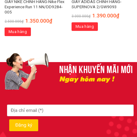
GIÀY NIKE CHÍNH HÃNG-Nike Flex
GIÀY ADIDAS CHÍNH HÃNG-
Experience Run 11 NN/DD9284-
SUPERNOVA 2/GW9093
005
1.390.000
₫
3.000.000
₫
1.350.000
₫
2.500.000
₫
Mua hàng
Mua hàng